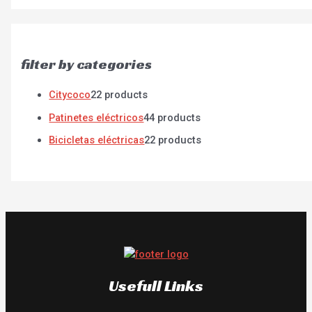
filter by categories
Citycoco
2
2 products
Patinetes eléctricos
4
4 products
Bicicletas eléctricas
2
2 products
Usefull Links