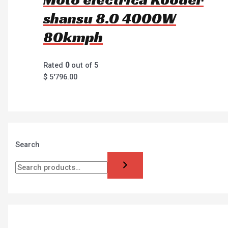
shansu 8.0 4000W
80kmph
Rated
0
out of 5
$
5'796.00
Search