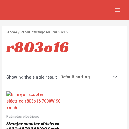
Skip
2
4
2
MAIN
to
p
p
p
MEN
content
r
r
r
o
o
o
Home
/ Products tagged “r803o16”
d
d
d
r803o16
u
u
u
c
c
c
t
t
t
s
s
s
Showing the single result
Patinetes eléctricos
El mejor scooter eléctrico
r803o16 7000W 90 kmph