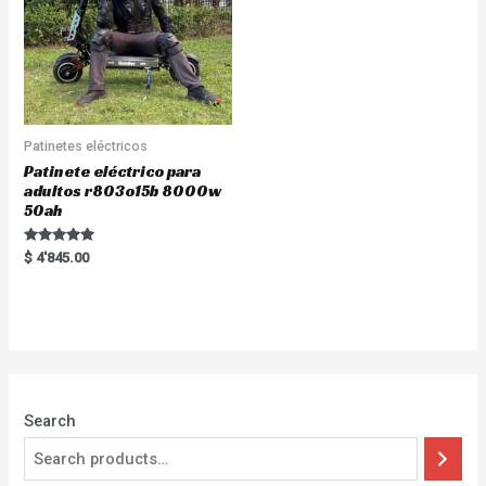
Patinetes eléctricos
Patinete eléctrico para
adultos r803o15b 8000w
50ah
Rated
$
4'845.00
5.00
out of 5
Search