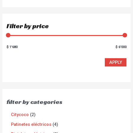
Filter by price
$ 1'680
$ 6'000
APPLY
filter by categories
Citycoco
2
Patinetes eléctricos
4