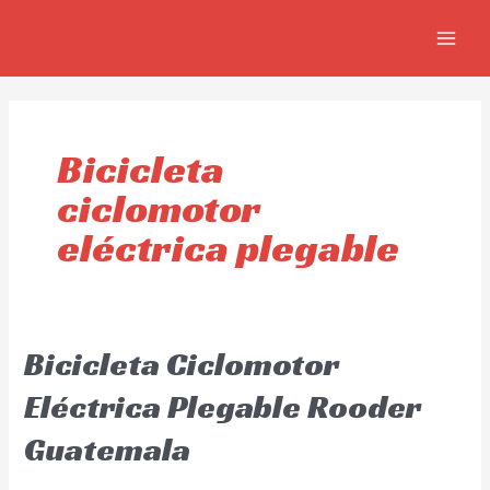
Skip
MAIN
to
MEN
content
Bicicleta
ciclomotor
eléctrica plegable
Bicicleta Ciclomotor
Eléctrica Plegable Rooder
Guatemala