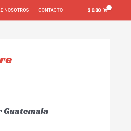
E NOSOTROS
CONTACTO
$
0.00
bre
er Guatemala