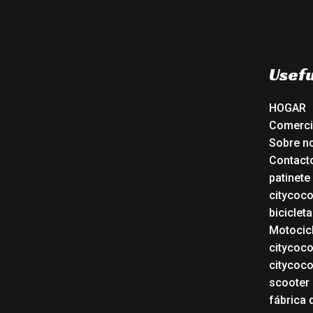
Usefu
HOGAR
Comerc
Sobre n
Contact
patinete
citycoc
bicicleta
Motocicl
citycoc
citycoc
scooter 
fábrica 