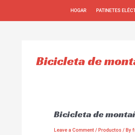
Skip
HOGAR
PATINETES ELÉC
to
content
Bicicleta de mon
Bicicleta de monta
Leave a Comment
/
Productos
/ By
f