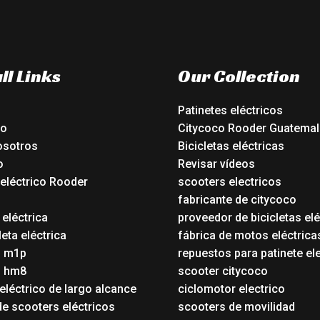
ll Links
Our Collection
Patinetes eléctricos
io
Citycoco Rooder Guatemal
osotros
Bicicletas eléctricas
o
Revisar vídeos
 eléctrico Rooder
scooters electricos
o
fabricante de citycoco
 eléctrica
proveedor de bicicletas elé
eta eléctrica
fábrica de motos eléctrica
o m1p
repuestos para patinete el
o hm8
scooter citycoco
eléctrico de largo alcance
ciclomotor electrico
de scooters eléctricos
scooters de movilidad