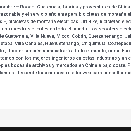
 hombre – Rooder Guatemala, fábrica y proveedores de China. 
razonable y el servicio eficiente para bicicletas de montaña e
ss E, bicicletas de montaña eléctricas Dirt Bike, bicicletas el
con nuestros clientes en todo el mundo. Los scooters eléctr
de Guatemala, Villa Nueva, Mixco, Cobán, Quetzaltenango, Jal
etapa, Villa Canales, Huehuetenango, Chiquimula, Coatepeque
tc., Rooder también suministrará a todo el mundo, como Europ
amos con los mejores ingenieros en estas industrias y un equ
pias bocas de archivos y mercados en China a bajo coste. P
clientes. Recuerde buscar nuestro sitio web para consultar m