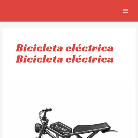
Skip
MAIN
to
MEN
content
Bicicleta eléctrica
Bicicleta eléctrica