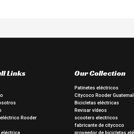
ll Links
Our Collection
Patinetes eléctricos
io
Citycoco Rooder Guatemal
osotros
Bicicletas eléctricas
o
Revisar vídeos
 eléctrico Rooder
scooters electricos
o
fabricante de citycoco
 eléctrica
proveedor de bicicletas elé