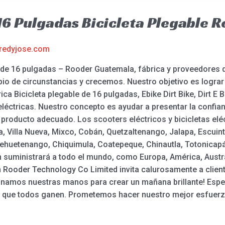
a 16 Pulgadas Bicicleta Plegable
redyjose.com
ble de 16 pulgadas – Rooder Guatemala, fábrica y proveedore
o de circunstancias y crecemos. Nuestro objetivo es lograr
rica Bicicleta plegable de 16 pulgadas, Ebike Dirt Bike, Dirt E B
léctricas. Nuestro concepto es ayudar a presentar la confia
 producto adecuado. Los scooters eléctricos y bicicletas el
, Villa Nueva, Mixco, Cobán, Quetzaltenango, Jalapa, Escuint
uehuetenango, Chiquimula, Coatepeque, Chinautla, Totonicapán
 suministrará a todo el mundo, como Europa, América, Austra
 Rooder Technology Co Limited invita calurosamente a cliente
Unamos nuestras manos para crear un mañana brillante! Es
la que todos ganen. Prometemos hacer nuestro mejor esfuerzo 