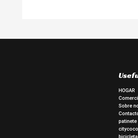
Usefu
HOGAR
Comerc
Sobre n
Contact
patinete
citycoc
bicicleta