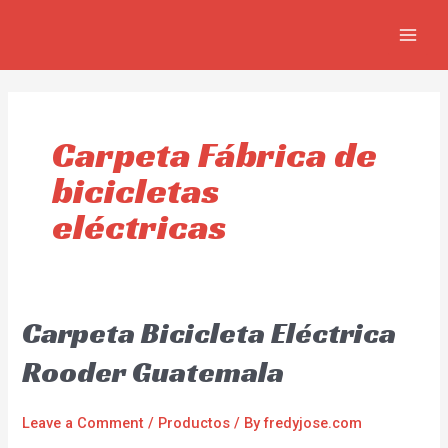
Skip
MAIN
to
MEN
content
Carpeta Fábrica de
bicicletas
eléctricas
Carpeta Bicicleta Eléctrica
Rooder Guatemala
Leave a Comment
/
Productos
/ By
fredyjose.com