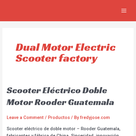
Skip
MAIN
to
MEN
content
Dual Motor Electric
Scooter factory
Scooter Eléctrico Doble
Motor Rooder Guatemala
Leave a Comment
/
Productos
/ By
fredyjose.com
Scooter eléctrico de doble motor – Rooder Guatemala,
fabricantes y fábrica de China. Sinceridad, innovación,