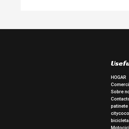
Usefu
HOGAR
Comerc
Sobre n
Contact
patinete
citycoc
bicicleta
Motocicl