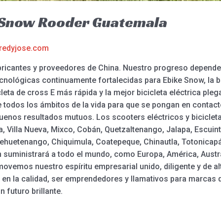
a Snow Rooder Guatemala
redyjose.com
ricantes y proveedores de China. Nuestro progreso depende
ecnológicas continuamente fortalecidas para Ebike Snow, la bic
cicleta de cross E más rápida y la mejor bicicleta eléctrica pl
 todos los ámbitos de la vida para que se pongan en contact
enos resultados mutuos. Los scooters eléctricos y bicicleta
, Villa Nueva, Mixco, Cobán, Quetzaltenango, Jalapa, Escuint
uehuetenango, Chiquimula, Coatepeque, Chinautla, Totonicapán
 suministrará a todo el mundo, como Europa, América, Austra
movemos nuestro espíritu empresarial unido, diligente y de alt
 en la calidad, ser emprendedores y llamativos para marcas
 futuro brillante.