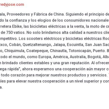
redyjose.com
a, Proveedores y Fábrica de China. Siguiendo el principio de
 la confianza y los elogios de los consumidores nacionales 
arretera Ebike, las bicicletas eléctricas a la venta, la moto d
de 750 vatios. No solo brindamos alta calidad a nuestros cli
ompetitivo. Los scooters eléctricos y bicicletas eléctricas R
ixco, Cobán, Quetzaltenango, Jalapa, Escuintla, San Juan Sa
o, Chiquimula, Coatepeque, Chinautla, Totonicapán, Puerto. B
 todo el mundo, como Europa, América, Australia, Bogotá, Al
n brindado clientes estables y una gran reputación. Al ofrece
trega rápida”, ahora esperamos una cooperación aún mayor c
 todo corazón para mejorar nuestros productos y servicios
s para elevar nuestra cooperación a un nivel superior y comp
a.