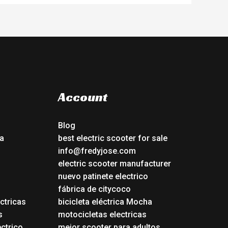
Account
Blog
a
best electric scooter for sale
info@fredyjose.com
electric scooter manufacturer
nuevo patinete electrico
fábrica de citycoco
ctricas
bicicleta eléctrica Mocha
s
motocicletas electricas
ectrico
mejor scooter para adultos