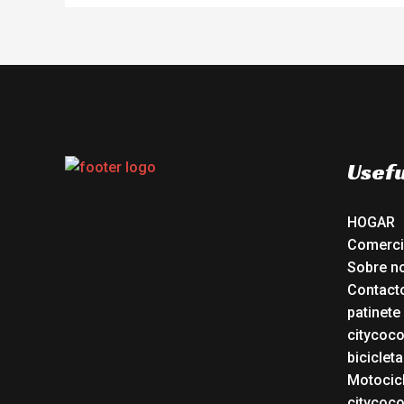
Usefu
HOGAR
Comerc
Sobre n
Contact
patinete
citycoc
bicicleta
Motocicl
citycoc