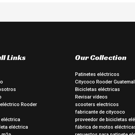
ll Links
Our Collection
Patinetes eléctricos
io
Citycoco Rooder Guatemal
osotros
Bicicletas eléctricas
o
Revisar vídeos
 eléctrico Rooder
scooters electricos
o
fabricante de citycoco
 eléctrica
proveedor de bicicletas elé
eta eléctrica
fábrica de motos eléctrica
o m1p
repuestos para patinete el