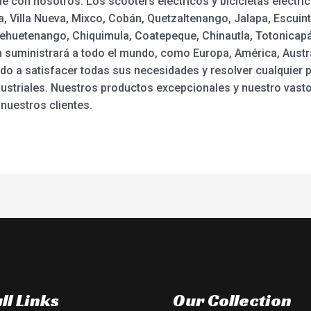
e con nosotros. Los scooters eléctricos y bicicletas eléctr
, Villa Nueva, Mixco, Cobán, Quetzaltenango, Jalapa, Escuint
uehuetenango, Chiquimula, Coatepeque, Chinautla, Totonicapán
 suministrará a todo el mundo, como Europa, América, Austral
 a satisfacer todas sus necesidades y resolver cualquier 
ustriales. Nuestros productos excepcionales y nuestro vasto
 nuestros clientes.
ll Links
Our Collection