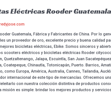
tas Eléctricas Rooder Guatemal
redyjose.com
ooder Guatemala, Fábrica y Fabricantes de China. Por lo gene
s un proveedor de oro, excelente precio y buena calidad par
a, mejores bicicletas eléctricas, Ebike. Somos sinceros y abie
os scooters eléctricos y bicicletas eléctricas Rooder citycoc
n, Quetzaltenango, Jalapa, Escuintla, San Juan Sacatepéquez,
 Coatepeque, Chinautla, Totonicapán, Puerto. Barrios, Amati
o, como Europa, América, Australia, Cannes, Tailandia, Auc
or internacional de este tipo de mercancías. Ofrecemos una
 deleitarlo con nuestra colección distintiva de productos con
ra misión es simple: brindar los mejores productos y servicios