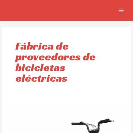
Skip
MAIN
to
MEN
content
Fábrica de
proveedores de
bicicletas
eléctricas