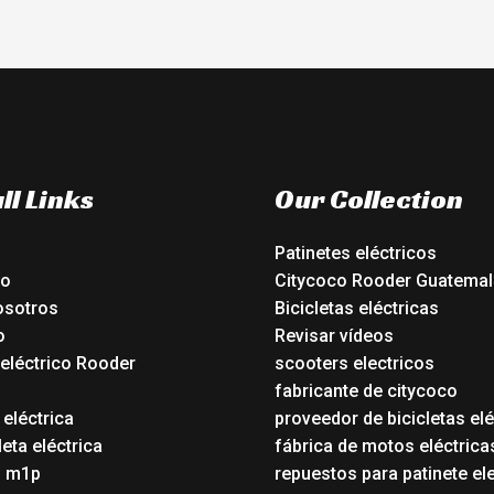
ll Links
Our Collection
Patinetes eléctricos
io
Citycoco Rooder Guatemal
osotros
Bicicletas eléctricas
o
Revisar vídeos
 eléctrico Rooder
scooters electricos
o
fabricante de citycoco
 eléctrica
proveedor de bicicletas elé
eta eléctrica
fábrica de motos eléctrica
o m1p
repuestos para patinete el