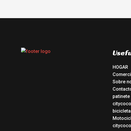
Usefu
HOGAR
Comerc
Sobre n
Contact
patinete
citycoc
bicicleta
Motocicl
citycoc