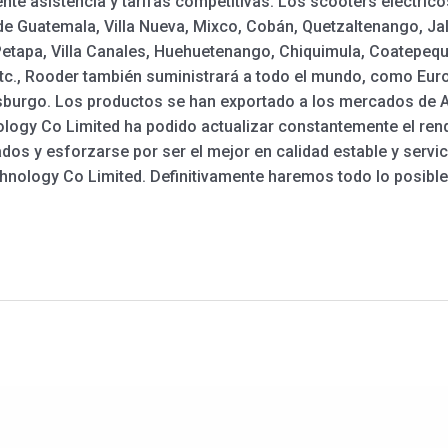
nte asistencia y tarifas competitivas. Los scooters eléctrico
de Guatemala, Villa Nueva, Mixco, Cobán, Quetzaltenango, Jal
etapa, Villa Canales, Huehuetenango, Chiquimula, Coatepeque
etc., Rooder también suministrará a todo el mundo, como Euro
sburgo. Los productos se han exportado a los mercados de A
ogy Co Limited ha podido actualizar constantemente el rend
os y esforzarse por ser el mejor en calidad estable y servici
ology Co Limited. Definitivamente haremos todo lo posible