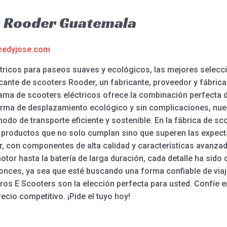
s Rooder Guatemala
redyjose.com
tricos para paseos suaves y ecológicos, las mejores selecc
cante de scooters Rooder, un fabricante, proveedor y fábric
ma de scooters eléctricos ofrece la combinación perfecta de 
rma de desplazamiento ecológico y sin complicaciones, nue
odo de transporte eficiente y sostenible. En la fábrica de s
 productos que no solo cumplan sino que superen las expectat
r, con componentes de alta calidad y características avanz
tor hasta la batería de larga duración, cada detalle ha sid
onces, ya sea que esté buscando una forma confiable de viaja
stros E Scooters son la elección perfecta para usted. Confíe
recio competitivo. ¡Pide el tuyo hoy!