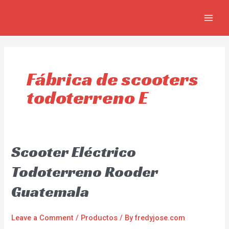
Skip
MAIN
to
MEN
content
Fábrica de scooters
todoterreno E
Scooter Eléctrico
Todoterreno Rooder
Guatemala
Leave a Comment
/
Productos
/ By
fredyjose.com