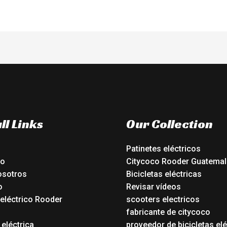
ll Links
Our Collection
Patinetes eléctricos
io
Citycoco Rooder Guatemal
osotros
Bicicletas eléctricas
o
Revisar vídeos
 eléctrico Rooder
scooters electricos
o
fabricante de citycoco
 eléctrica
proveedor de bicicletas elé