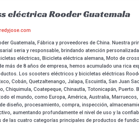
ss eléctrica Rooder Guatemala
redyjose.com
der Guatemala, Fábrica y proveedores de China. Nuestra prin
esarial seria y responsable, brindando atención personalizad
icletas eléctricas, Bicicleta eléctrica alemana, Moto de cros
rgo de más de 8 años de empresa, hemos acumulado una rica e
ductos. Los scooters eléctricos y bicicletas eléctricas Rood
ixco, Cobán, Quetzaltenango, Jalapa, Escuintla, San Juan Sa
o, Chiquimula, Coatepeque, Chinautla, Totonicapán, Puerto. B
 todo el mundo, como Europa, América, Australia, Marruecos,
o de diseño, procesamiento, compra, inspección, almacenami
ctivo, aumentando profundamente el nivel de uso y la confiab
 de las cuatro categorías principales de productos de fundic