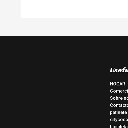
Usefu
HOGAR
Comerc
Sobre n
Contact
patinete
citycoc
bicicleta