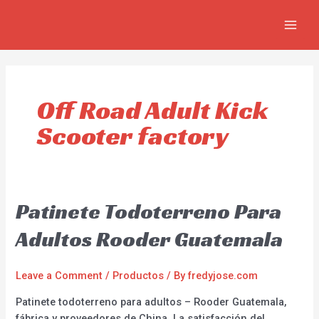
Skip
MAIN
to
MEN
content
Off Road Adult Kick
Scooter factory
Patinete Todoterreno Para
Adultos Rooder Guatemala
Leave a Comment
/
Productos
/ By
fredyjose.com
Patinete todoterreno para adultos – Rooder Guatemala,
fábrica y proveedores de China. La satisfacción del