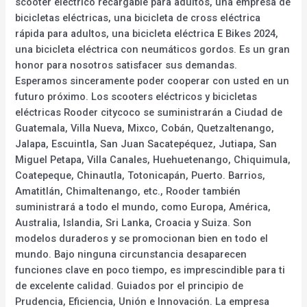
scooter eléctrico recargable para adultos, una empresa de
bicicletas eléctricas, una bicicleta de cross eléctrica
rápida para adultos, una bicicleta eléctrica E Bikes 2024,
una bicicleta eléctrica con neumáticos gordos. Es un gran
honor para nosotros satisfacer sus demandas.
Esperamos sinceramente poder cooperar con usted en un
futuro próximo. Los scooters eléctricos y bicicletas
eléctricas Rooder citycoco se suministrarán a Ciudad de
Guatemala, Villa Nueva, Mixco, Cobán, Quetzaltenango,
Jalapa, Escuintla, San Juan Sacatepéquez, Jutiapa, San
Miguel Petapa, Villa Canales, Huehuetenango, Chiquimula,
Coatepeque, Chinautla, Totonicapán, Puerto. Barrios,
Amatitlán, Chimaltenango, etc., Rooder también
suministrará a todo el mundo, como Europa, América,
Australia, Islandia, Sri Lanka, Croacia y Suiza. Son
modelos duraderos y se promocionan bien en todo el
mundo. Bajo ninguna circunstancia desaparecen
funciones clave en poco tiempo, es imprescindible para ti
de excelente calidad. Guiados por el principio de
Prudencia, Eficiencia, Unión e Innovación. La empresa