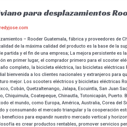
liviano para desplazamientos R
redyjose.com
lazamientos – Rooder Guatemala, fábrica y proveedores de Ch
alidad de la máxima calidad del producto es la base de la sup
e partida y el fin de una empresa; La mejora persistente es 
ión en primer lugar, el comprador primero para el scooter elé
ño completo, la bicicleta eléctrica, las bicicletas eléctricas F
al bienvenida a los clientes nacionales y extranjeros para 
turo mejor. Los scooters eléctricos y bicicletas eléctricas R
ixco, Cobán, Quetzaltenango, Jalapa, Escuintla, San Juan Sa
o, Chiquimula, Coatepeque, Chinautla, Totonicapán, Puerto. B
 todo el mundo, como Europa, América, Australia, Corea del S
do y consumando el mercado triangular y la cooperación est
s beneficios para expandir nuestro mercado vertical y horizo
filosofía es crear productos rentables, promover servicios p