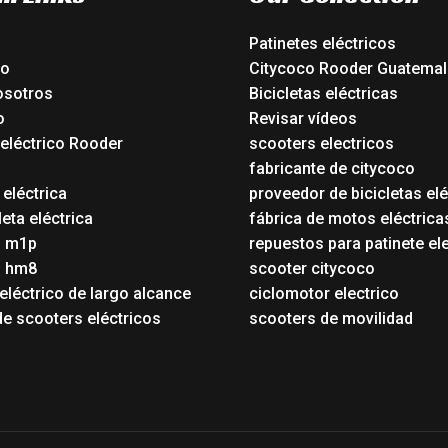
Patinetes eléctricos
io
Citycoco Rooder Guatemal
osotros
Bicicletas eléctricas
o
Revisar vídeos
 eléctrico Rooder
scooters electricos
o
fabricante de citycoco
 eléctrica
proveedor de bicicletas elé
eta eléctrica
fábrica de motos eléctrica
o m1p
repuestos para patinete el
o hm8
scooter citycoco
eléctrico de largo alcance
ciclomotor electrico
de scooters eléctricos
scooters de movilidad