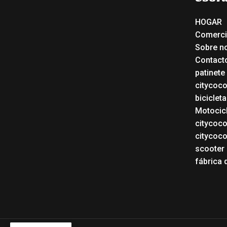
HOGAR
Comerc
Sobre n
Contact
patinete
citycoc
bicicleta
Motocicl
citycoc
citycoc
scooter 
fábrica 