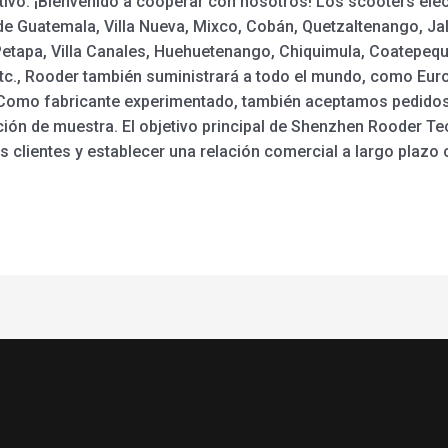
tivo. ¡Bienvenido a cooperar con nosotros! Los scooters eléc
de Guatemala, Villa Nueva, Mixco, Cobán, Quetzaltenango, Jal
etapa, Villa Canales, Huehuetenango, Chiquimula, Coatepeque
tc., Rooder también suministrará a todo el mundo, como Europ
. Como fabricante experimentado, también aceptamos pedido
ión de muestra. El objetivo principal de Shenzhen Rooder Te
os clientes y establecer una relación comercial a largo plaz