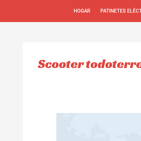
Skip
HOGAR
PATINETES ELÉC
to
content
Scooter todoterr