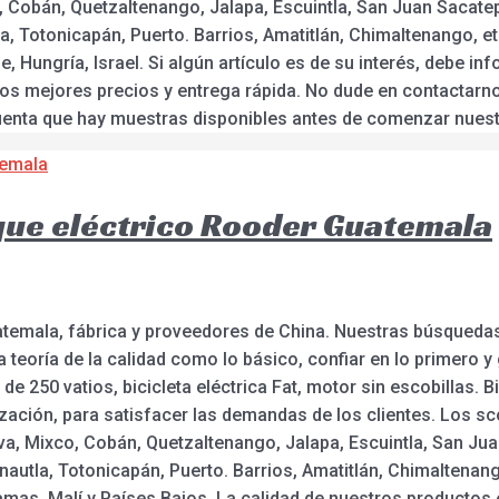
, Cobán, Quetzaltenango, Jalapa, Escuintla, San Juan Sacatep
 Totonicapán, Puerto. Barrios, Amatitlán, Chimaltenango, et
 Hungría, Israel. Si algún artículo es de su interés, debe i
 los mejores precios y entrega rápida. No dude en contacta
enta que hay muestras disponibles antes de comenzar nuest
que eléctrico Rooder Guatemala
temala, fábrica y proveedores de China. Nuestras búsquedas 
a teoría de la calidad como lo básico, confiar en lo primero 
de 250 vatios, bicicleta eléctrica Fat, motor sin escobillas. Bi
zación, para satisfacer las demandas de los clientes. Los sco
va, Mixco, Cobán, Quetzaltenango, Jalapa, Escuintla, San Ju
autla, Totonicapán, Puerto. Barrios, Amatitlán, Chimaltenang
as, Malí y Países Bajos. La calidad de nuestros productos 