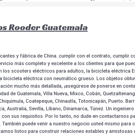
tos Rooder Guatemala
antes y fábrica de China. cumplir con el contrato, cumplir co
ervicio más completo y excelente a los clientes para que pue
n los scooters eléctricos para adultos, la bicicleta eléctrica
la bicicleta eléctrica con neumático grueso. Los objetos obtu
rmación mucho más detallada, ¡asegúrese de ponerse en conta
iudad de Guatemala, Villa Nueva, Mixco, Cobán, Quetzaltenang
Chiquimula, Coatepeque, Chinautla, Totonicapán, Puerto. Barr
 Australia, Sevilla, Líbano, Dinamarca, Túnez. Un ingeniero d
 con sus requisitos. Por lo tanto, no dude en contactarnos p
. También puede venir a nuestro negocio usted mismo para 
tamos listos para construir relaciones estables y amistosas 