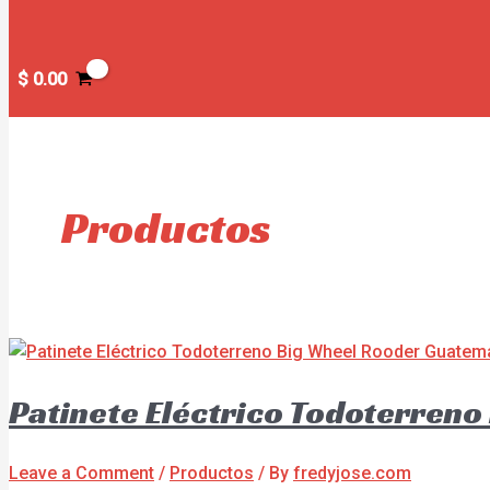
$
0.00
Productos
Patinete Eléctrico Todoterren
Leave a Comment
/
Productos
/ By
fredyjose.com