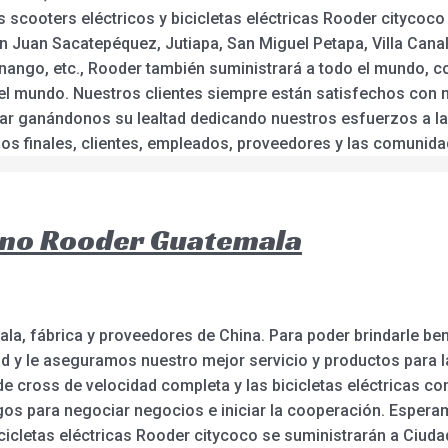
 scooters eléctricos y bicicletas eléctricas Rooder citycoco
an Juan Sacatepéquez, Jutiapa, San Miguel Petapa, Villa Can
enango, etc., Rooder también suministrará a todo el mundo, c
 el mundo. Nuestros clientes siempre están satisfechos con n
nuar ganándonos su lealtad dedicando nuestros esfuerzos a l
rios finales, clientes, empleados, proveedores y las comuni
eno Rooder Guatemala
la, fábrica y proveedores de China. Para poder brindarle ben
d y le aseguramos nuestro mejor servicio y productos para la
ca de cross de velocidad completa y las bicicletas eléctricas 
gos para negociar negocios e iniciar la cooperación. Espera
icicletas eléctricas Rooder citycoco se suministrarán a Ciud