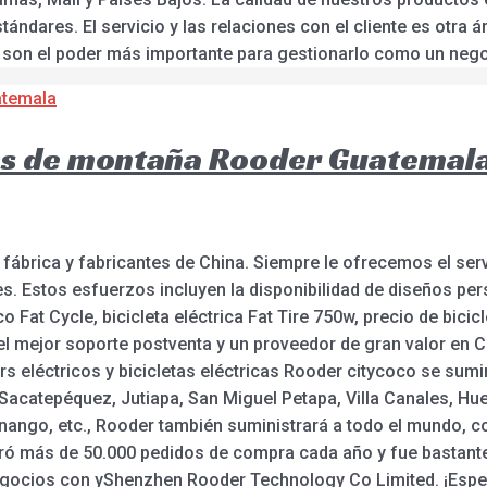
tándares. El servicio y las relaciones con el cliente es otra
 son el poder más importante para gestionarlo como un nego
cas de montaña Rooder Guatemal
 fábrica y fabricantes de China. Siempre le ofrecemos el se
s. Estos esfuerzos incluyen la disponibilidad de diseños per
o Fat Cycle, bicicleta eléctrica Fat Tire 750w, precio de bicicl
 el mejor soporte postventa y un proveedor de gran valor en 
eléctricos y bicicletas eléctricas Rooder citycoco se sumin
 Sacatepéquez, Jutiapa, San Miguel Petapa, Villa Canales, H
tenango, etc., Rooder también suministrará a todo el mundo, 
ró más de 50.000 pedidos de compra cada año y fue bastante
egocios con yShenzhen Rooder Technology Co Limited. ¡Espe