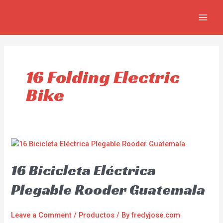
Skip
MAIN
to
MEN
content
16 Folding Electric
Bike
16 Bicicleta Eléctrica
Plegable Rooder Guatemala
Leave a Comment
/
Productos
/ By
fredyjose.com