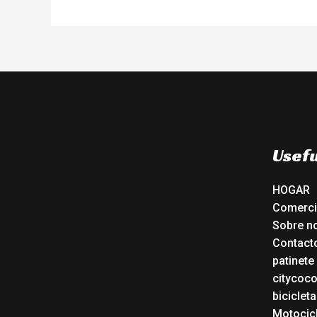
Usefu
HOGAR
Comerc
Sobre n
Contact
patinete
citycoc
bicicleta
Motocicl