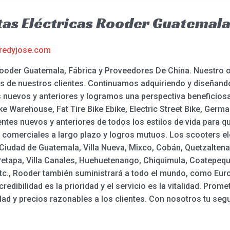
tas Eléctricas Rooder Guatemal
redyjose.com
Rooder Guatemala, Fábrica y Proveedores De China. Nuestro ob
os de nuestros clientes. Continuamos adquiriendo y diseñand
nuevos y anteriores y logramos una perspectiva beneficiosa
 Warehouse, Fat Tire Bike Ebike, Electric Street Bike, German
ientes nuevos y anteriores de todos los estilos de vida para
comerciales a largo plazo y logros mutuos. Los scooters eléc
Ciudad de Guatemala, Villa Nueva, Mixco, Cobán, Quetzaltena
etapa, Villa Canales, Huehuetenango, Chiquimula, Coatepeque
tc., Rooder también suministrará a todo el mundo, como Europ
edibilidad es la prioridad y el servicio es la vitalidad. Pr
ad y precios razonables a los clientes. Con nosotros tu segu