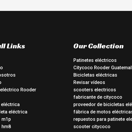
ll Links
Our Collection
Patinetes eléctricos
io
Citycoco Rooder Guatemal
osotros
Bicicletas eléctricas
o
Revisar vídeos
 eléctrico Rooder
scooters electricos
o
fabricante de citycoco
 eléctrica
proveedor de bicicletas elé
eta eléctrica
fábrica de motos eléctrica
o m1p
repuestos para patinete el
o hm8
scooter citycoco