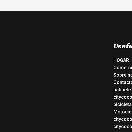
Usefu
HOGAR
Comerc
Sobre n
Contact
patinete
citycoc
bicicleta
Motocicl
citycoc
citycoc