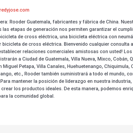
redyjose.com
etera: Rooder Guatemala, fabricantes y fábrica de China. Nues
las etapas de generación nos permiten garantizar el cumplimi
 bicicleta de cross eléctrica, una bicicleta eléctrica con neum
or bicicleta de cross eléctrica. Bienvenido cualquier consul
stablecer relaciones comerciales amistosas con usted! Los s
istrarán a Ciudad de Guatemala, Villa Nueva, Mixco, Cobán, Q
 Miguel Petapa, Villa Canales, Huehuetenango, Chiquimula, 
nango, etc., Rooder también suministrará a todo el mundo, co
n. Para mantener la posición de liderazgo en nuestra industria
 crear los productos ideales. De esta manera, podemos enriqu
ara la comunidad global.