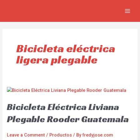
Skip
MAIN
to
MEN
content
Bicicleta eléctrica
ligera plegable
Bicicleta Eléctrica Liviana
Plegable Rooder Guatemala
Leave a Comment
/
Productos
/ By
fredyjose.com