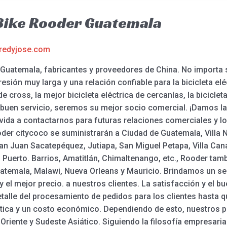
t Bike Rooder Guatemala
redyjose.com
er Guatemala, fabricantes y proveedores de China. No importa
sión muy larga y una relación confiable para la bicicleta eléctr
 de cross, la mejor bicicleta eléctrica de cercanías, la bicicl
 buen servicio, seremos su mejor socio comercial. ¡Damos la
vida a contactarnos para futuras relaciones comerciales y lo
ooder citycoco se suministrarán a Ciudad de Guatemala, Villa
San Juan Sacatepéquez, Jutiapa, San Miguel Petapa, Villa Ca
 Puerto. Barrios, Amatitlán, Chimaltenango, etc., Rooder tam
atemala, Malawi, Nueva Orleans y Mauricio. Brindamos un serv
 el mejor precio. a nuestros clientes. La satisfacción y el bu
talle del procesamiento de pedidos para los clientes hasta q
stica y un costo económico. Dependiendo de esto, nuestros 
riente y Sudeste Asiático. Siguiendo la filosofía empresarial