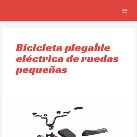
Skip
MAIN
to
MEN
content
Bicicleta plegable
eléctrica de ruedas
pequeñas