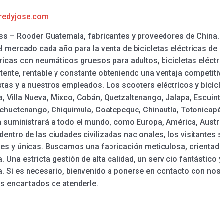
redyjose.com
ross – Rooder Guatemala, fabricantes y proveedores de China
 mercado cada año para la venta de bicicletas eléctricas de 
tricas con neumáticos gruesos para adultos, bicicletas eléctri
stente, rentable y constante obteniendo una ventaja competi
tas y a nuestros empleados. Los scooters eléctricos y bicic
, Villa Nueva, Mixco, Cobán, Quetzaltenango, Jalapa, Escuint
uehuetenango, Chiquimula, Coatepeque, Chinautla, Totonicapán
 suministrará a todo el mundo, como Europa, América, Austra
dentro de las ciudades civilizadas nacionales, los visitantes
s y únicas. Buscamos una fabricación meticulosa, orientada 
ía. Una estricta gestión de alta calidad, un servicio fantást
 Si es necesario, bienvenido a ponerse en contacto con nos
s encantados de atenderle.