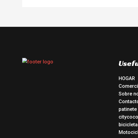
Usefu
HOGAR
Comerc
Sobre n
Contact
patinete
citycoc
bicicleta
Motocicl