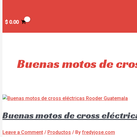
$
0.00
Buenas motos de cros
Buenas motos de cross eléctri
Leave a Comment
/
Productos
/ By
fredyjose.com