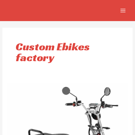
Skip
MAIN
to
MEN
content
Custom Ebikes
factory