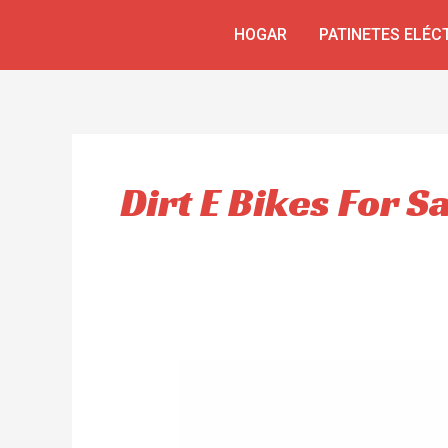
Skip
HOGAR
PATINETES ELÉC
to
content
Dirt E Bikes For S