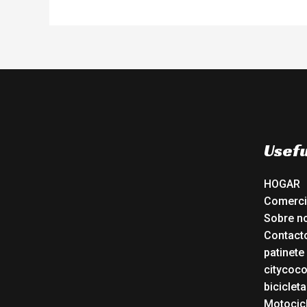
Usefu
HOGAR
Comerc
Sobre n
Contact
patinete
citycoc
bicicleta
Motocicl