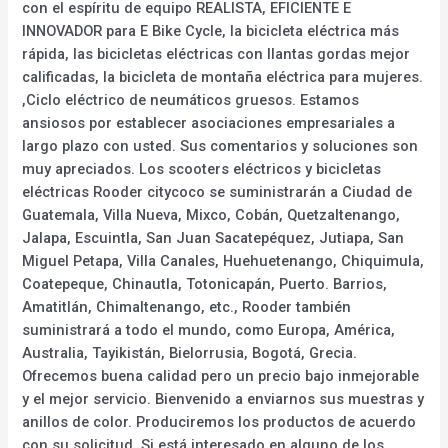
con el espíritu de equipo REALISTA, EFICIENTE E
INNOVADOR para E Bike Cycle, la bicicleta eléctrica más
rápida, las bicicletas eléctricas con llantas gordas mejor
calificadas, la bicicleta de montaña eléctrica para mujeres.
,Ciclo eléctrico de neumáticos gruesos. Estamos
ansiosos por establecer asociaciones empresariales a
largo plazo con usted. Sus comentarios y soluciones son
muy apreciados. Los scooters eléctricos y bicicletas
eléctricas Rooder citycoco se suministrarán a Ciudad de
Guatemala, Villa Nueva, Mixco, Cobán, Quetzaltenango,
Jalapa, Escuintla, San Juan Sacatepéquez, Jutiapa, San
Miguel Petapa, Villa Canales, Huehuetenango, Chiquimula,
Coatepeque, Chinautla, Totonicapán, Puerto. Barrios,
Amatitlán, Chimaltenango, etc., Rooder también
suministrará a todo el mundo, como Europa, América,
Australia, Tayikistán, Bielorrusia, Bogotá, Grecia.
Ofrecemos buena calidad pero un precio bajo inmejorable
y el mejor servicio. Bienvenido a enviarnos sus muestras y
anillos de color. Produciremos los productos de acuerdo
con su solicitud. Si está interesado en alguno de los