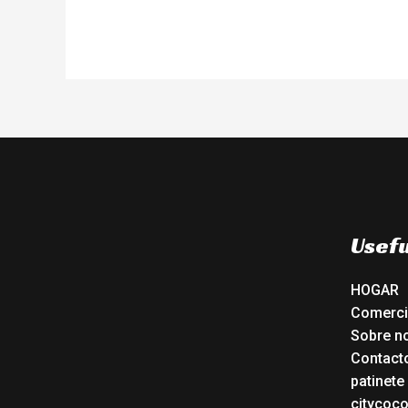
Usefu
HOGAR
Comerc
Sobre n
Contact
patinete
citycoc