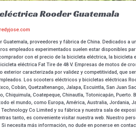
a eléctrica Rooder Guatemala
redyjose.com
er Guatemala, proveedores y fábrica de China. Dedicados a una
ros empleados experimentados suelen estar disponibles para
omprador con el precio de la bicicleta eléctrica, la bicicleta 
bicicleta eléctrica Fat Tire de 48 V. Empresas de motos de cro
 exterior caracterizada por validez y competitividad, que ser
empleados. Los scooters eléctricos y bicicletas eléctricas R
ixco, Cobán, Quetzaltenango, Jalapa, Escuintla, San Juan Sa
o, Chiquimula, Coatepeque, Chinautla, Totonicapán, Puerto. B
todo el mundo, como Europa, América, Australia, Jordania, J
 Technology Co Limited y su fábrica y nuestra sala de expos
tras tanto, es conveniente visitar nuestra web. Nuestro pers
s. Si necesita más información, no dude en ponerse en conta