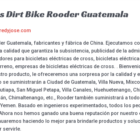
as Dirt Bike Rooder Guatemala
redyjose.com
oder Guatemala, fabricantes y fábrica de China. Ejecutamos c
 calidad que garantiza la subsistencia, publicidad de la adm
dores para bicicletas eléctricas de cross, bicicletas eléctrica
erreno, empresas de bicicletas eléctricas de cross. . Bienve
ro producto, le ofreceremos una sorpresa por la calidad y el
co se suministrarán a Ciudad de Guatemala, Villa Nueva, Mixc
utiapa, San Miguel Petapa, Villa Canales, Huehuetenango, Ch
tlán, Chimaltenango, etc., Rooder también suministrará a to
ia, Yemen. Basado en ingenieros experimentados, todos los p
Ahora nos hemos ganado una buena reputación por nuestro exc
inuaremos haciendo lo mejor para brindarle productos y soluc
servirle.