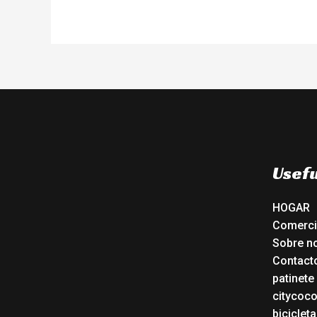
Usefu
HOGAR
Comerc
Sobre n
Contact
patinete
citycoc
bicicleta