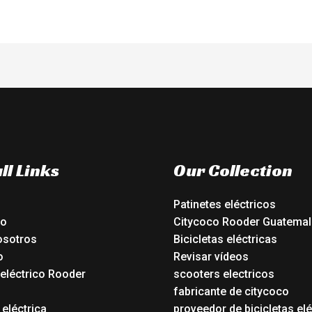
ll Links
Our Collection
Patinetes eléctricos
io
Citycoco Rooder Guatemal
osotros
Bicicletas eléctricas
o
Revisar vídeos
 eléctrico Rooder
scooters electricos
o
fabricante de citycoco
 eléctrica
proveedor de bicicletas elé