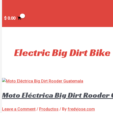
$
0.00
Electric Big Dirt Bike
Moto Eléctrica Big Dirt Rooder
Leave a Comment
/
Productos
/ By
fredyjose.com