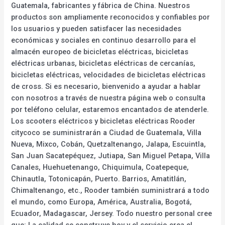
Guatemala, fabricantes y fábrica de China. Nuestros
productos son ampliamente reconocidos y confiables por
los usuarios y pueden satisfacer las necesidades
económicas y sociales en continuo desarrollo para el
almacén europeo de bicicletas eléctricas, bicicletas
eléctricas urbanas, bicicletas eléctricas de cercanías,
bicicletas eléctricas, velocidades de bicicletas eléctricas
de cross. Si es necesario, bienvenido a ayudar a hablar
con nosotros a través de nuestra página web o consulta
por teléfono celular, estaremos encantados de atenderle.
Los scooters eléctricos y bicicletas eléctricas Rooder
citycoco se suministrarán a Ciudad de Guatemala, Villa
Nueva, Mixco, Cobán, Quetzaltenango, Jalapa, Escuintla,
San Juan Sacatepéquez, Jutiapa, San Miguel Petapa, Villa
Canales, Huehuetenango, Chiquimula, Coatepeque,
Chinautla, Totonicapán, Puerto. Barrios, Amatitlán,
Chimaltenango, etc., Rooder también suministrará a todo
el mundo, como Europa, América, Australia, Bogotá,
Ecuador, Madagascar, Jersey. Todo nuestro personal cree
que: La calidad se construye hoy y el servicio crea el