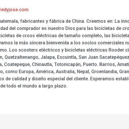
redyjose.com
atemala, fabricantes y fábrica de China. Creemos en: La inno
idad del comprador es nuestro Dios para las bicicletas de cros
cicletas de cross eléctricas de tamaño completo, las bicicleta
 Damos la más sincera bienvenida a los socios comerciales 
imo. Los scooters eléctricos y bicicletas eléctricas Rooder 
n, Quetzaltenango, Jalapa, Escuintla, San Juan Sacatepéquez,
 Coatepeque, Chinautla, Totonicapán, Puerto. Barrios, Amati
o, como Europa, América, Australia, Nepal, Groenlandia, Gra
s de calidad y diseño especial del cliente. Esperamos establ
de todo el mundo a largo plazo.