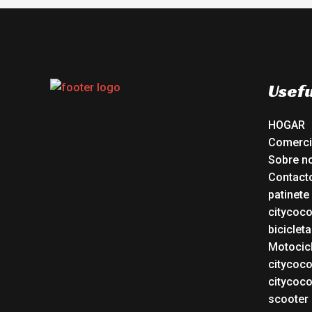
Usefu
HOGAR
Comerc
Sobre n
Contact
patinete
citycoc
bicicleta
Motocicl
citycoc
citycoc
scooter 