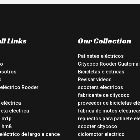
ll Links
Our Collection
Patinetes eléctricos
io
Citycoco Rooder Guatemal
osotros
Bicicletas eléctricas
o
Revisar vídeos
 eléctrico Rooder
scooters electricos
o
fabricante de citycoco
 eléctrica
proveedor de bicicletas elé
eta eléctrica
fábrica de motos eléctrica
o m1p
repuestos para patinete el
o hm8
scooter citycoco
eléctrico de largo alcance
ciclomotor electrico