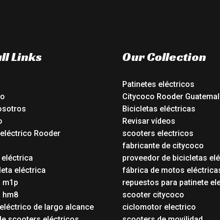
ll Links
Our Collection
Patinetes eléctricos
io
Citycoco Rooder Guatemal
osotros
Bicicletas eléctricas
o
Revisar vídeos
 eléctrico Rooder
scooters electricos
o
fabricante de citycoco
 eléctrica
proveedor de bicicletas elé
eta eléctrica
fábrica de motos eléctrica
o m1p
repuestos para patinete el
o hm8
scooter citycoco
eléctrico de largo alcance
ciclomotor electrico
de scooters eléctricos
scooters de movilidad