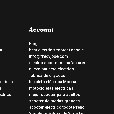
Account
Blog
a
best electric scooter for sale
info@fredyjose.com
electric scooter manufacturer
nuevo patinete electrico
fábrica de citycoco
ctricas
bicicleta eléctrica Mocha
s
motocicletas electricas
ectrico
mejor scooter para adultos
scooter de ruedas grandes
scooter eléctrico todoterreno
Scooter eléctrico de 3 ruedas