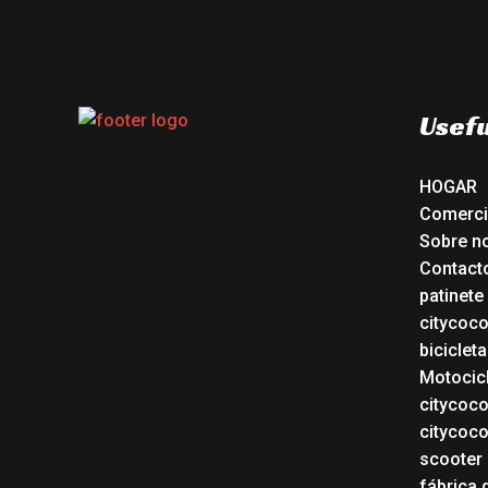
Usefu
HOGAR
Comerc
Sobre n
Contact
patinete
citycoc
bicicleta
Motocicl
citycoc
citycoc
scooter 
fábrica 