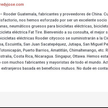
redyjose.com
a – Rooder Guatemala, fabricantes y proveedores de China. Cu
atisfactorio, nos hemos esforzado por ser un excelente socio
nas, neumáticos gruesos para bicicletas eléctricas, bicicleta
cicleta eléctrica Fat Tire. Bienvenido a su consulta, el mejor 
icicletas eléctricas Rooder citycoco se suministrarán a la C
a, Escuintla, San Juan Sacatepéquez, Jutiapa, San Miguel Pe
Totonicapán, Puerto Barrios, Amatitlán, Chimaltenango, etc. 
tralia, Costa Rica, Nicaragua. Singapur, Ottawa. Hemos est
zo con muchos fabricantes y mayoristas de todo el mundo. A
 extranjeros basada en beneficios mutuos. No dude en conta