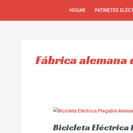
Skip
HOGAR
PATINETES ELÉC
to
content
Fábrica alemana d
Bicicleta Eléctric