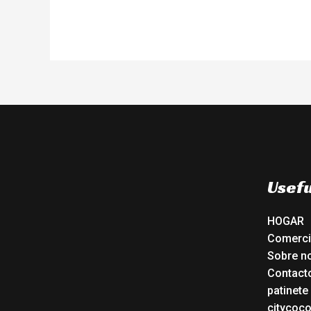
Usefu
HOGAR
Comerc
Sobre n
Contact
patinete
citycoc