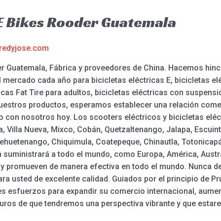
a E Bikes Rooder Guatemala
redyjose.com
der Guatemala, Fábrica y proveedores de China. Hacemos hin
mercado cada año para bicicletas eléctricas E, bicicletas eléc
ricas Fat Tire para adultos, bicicletas eléctricas con suspensi
uestros productos, esperamos establecer una relación comer
 con nosotros hoy. Los scooters eléctricos y bicicletas elé
, Villa Nueva, Mixco, Cobán, Quetzaltenango, Jalapa, Escuint
uehuetenango, Chiquimula, Coatepeque, Chinautla, Totonicapán
 suministrará a todo el mundo, como Europa, América, Austra
y promueven de manera efectiva en todo el mundo. Nunca d
a usted de excelente calidad. Guiados por el principio de Pru
s esfuerzos para expandir su comercio internacional, aume
uros de que tendremos una perspectiva vibrante y que estar