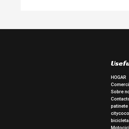
Usefu
HOGAR
Comerc
Sobre n
Contact
patinete
citycoc
bicicleta
Motocicl