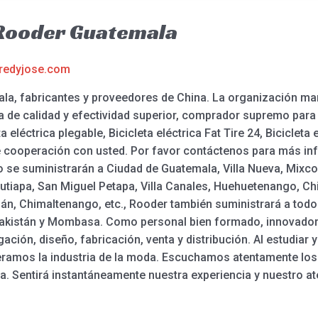
 Rooder Guatemala
redyjose.com
la, fabricantes y proveedores de China. La organización ma
cía de calidad y efectividad superior, comprador supremo par
ta eléctrica plegable, Bicicleta eléctrica Fat Tire 24, Bicicleta e
 cooperación con usted. Por favor contáctenos para más inf
co se suministrarán a Ciudad de Guatemala, Villa Nueva, Mixc
utiapa, San Miguel Petapa, Villa Canales, Huehuetenango, Ch
tlán, Chimaltenango, etc., Rooder también suministrará a to
, Pakistán y Mombasa. Como personal bien formado, innovado
ación, diseño, fabricación, venta y distribución. Al estudiar 
eramos la industria de la moda. Escuchamos atentamente los
 Sentirá instantáneamente nuestra experiencia y nuestro ate