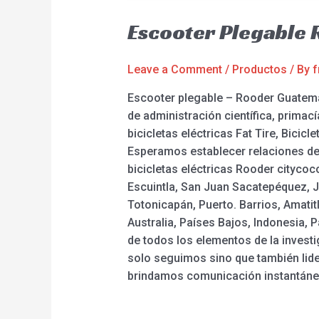
Escooter Plegable
Leave a Comment
/
Productos
/ By
f
Escooter plegable – Rooder Guatema
de administración científica, prima
bicicletas eléctricas Fat Tire, Bicicle
Esperamos establecer relaciones de
bicicletas eléctricas Rooder cityco
Escuintla, San Juan Sacatepéquez, J
Totonicapán, Puerto. Barrios, Amati
Australia, Países Bajos, Indonesia
de todos los elementos de la investig
solo seguimos sino que también lid
brindamos comunicación instantánea.