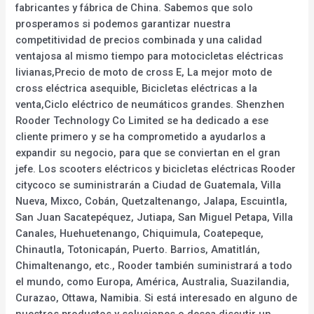
fabricantes y fábrica de China. Sabemos que solo
prosperamos si podemos garantizar nuestra
competitividad de precios combinada y una calidad
ventajosa al mismo tiempo para motocicletas eléctricas
livianas,Precio de moto de cross E, La mejor moto de
cross eléctrica asequible, Bicicletas eléctricas a la
venta,Ciclo eléctrico de neumáticos grandes. Shenzhen
Rooder Technology Co Limited se ha dedicado a ese
cliente primero y se ha comprometido a ayudarlos a
expandir su negocio, para que se conviertan en el gran
jefe. Los scooters eléctricos y bicicletas eléctricas Rooder
citycoco se suministrarán a Ciudad de Guatemala, Villa
Nueva, Mixco, Cobán, Quetzaltenango, Jalapa, Escuintla,
San Juan Sacatepéquez, Jutiapa, San Miguel Petapa, Villa
Canales, Huehuetenango, Chiquimula, Coatepeque,
Chinautla, Totonicapán, Puerto. Barrios, Amatitlán,
Chimaltenango, etc., Rooder también suministrará a todo
el mundo, como Europa, América, Australia, Suazilandia,
Curazao, Ottawa, Namibia. Si está interesado en alguno de
nuestros productos y soluciones o desea discutir un