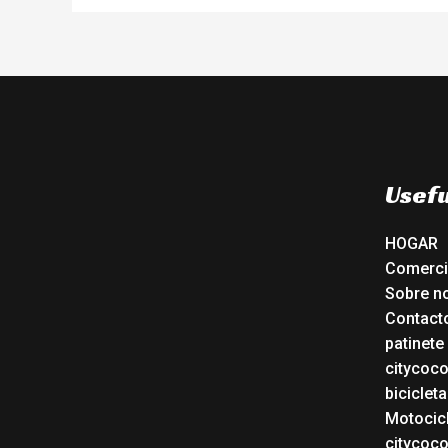
Usefu
HOGAR
Comerc
Sobre n
Contact
patinete
citycoc
bicicleta
Motocicl
citycoc