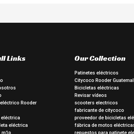
ll Links
Our Collection
Patinetes eléctricos
io
Citycoco Rooder Guatemal
osotros
Bicicletas eléctricas
o
Revisar vídeos
 eléctrico Rooder
scooters electricos
o
fabricante de citycoco
 eléctrica
proveedor de bicicletas elé
eta eléctrica
fábrica de motos eléctrica
o m1p
repuestos para patinete el