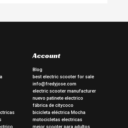
Account
Blog
a
best electric scooter for sale
info@fredyjose.com
electric scooter manufacturer
nuevo patinete electrico
fábrica de citycoco
ctricas
bicicleta eléctrica Mocha
s
motocicletas electricas
ectrico
mejor scooter para adultos