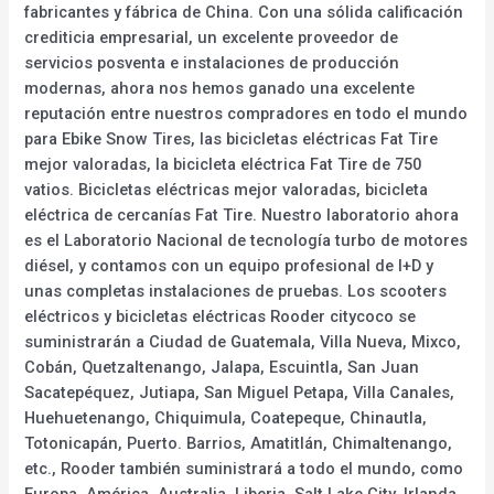
fabricantes y fábrica de China. Con una sólida calificación
crediticia empresarial, un excelente proveedor de
servicios posventa e instalaciones de producción
modernas, ahora nos hemos ganado una excelente
reputación entre nuestros compradores en todo el mundo
para Ebike Snow Tires, las bicicletas eléctricas Fat Tire
mejor valoradas, la bicicleta eléctrica Fat Tire de 750
vatios. Bicicletas eléctricas mejor valoradas, bicicleta
eléctrica de cercanías Fat Tire. Nuestro laboratorio ahora
es el Laboratorio Nacional de tecnología turbo de motores
diésel, y contamos con un equipo profesional de I+D y
unas completas instalaciones de pruebas. Los scooters
eléctricos y bicicletas eléctricas Rooder citycoco se
suministrarán a Ciudad de Guatemala, Villa Nueva, Mixco,
Cobán, Quetzaltenango, Jalapa, Escuintla, San Juan
Sacatepéquez, Jutiapa, San Miguel Petapa, Villa Canales,
Huehuetenango, Chiquimula, Coatepeque, Chinautla,
Totonicapán, Puerto. Barrios, Amatitlán, Chimaltenango,
etc., Rooder también suministrará a todo el mundo, como
Europa, América, Australia, Liberia, Salt Lake City, Irlanda,