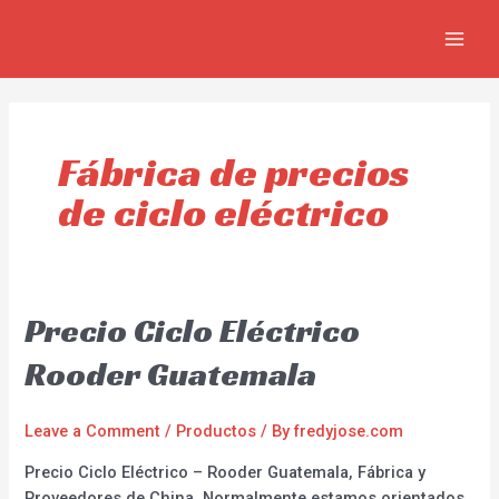
Skip
MAIN
to
MEN
content
Fábrica de precios
de ciclo eléctrico
Precio Ciclo Eléctrico
Rooder Guatemala
Leave a Comment
/
Productos
/ By
fredyjose.com
Precio Ciclo Eléctrico – Rooder Guatemala, Fábrica y
Proveedores de China. Normalmente estamos orientados