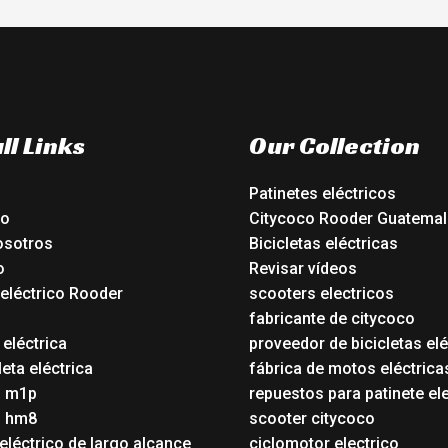
ll Links
Our Collection
Patinetes eléctricos
io
Citycoco Rooder Guatemal
osotros
Bicicletas eléctricas
o
Revisar vídeos
 eléctrico Rooder
scooters electricos
o
fabricante de citycoco
 eléctrica
proveedor de bicicletas elé
eta eléctrica
fábrica de motos eléctrica
o m1p
repuestos para patinete el
o hm8
scooter citycoco
eléctrico de largo alcance
ciclomotor electrico