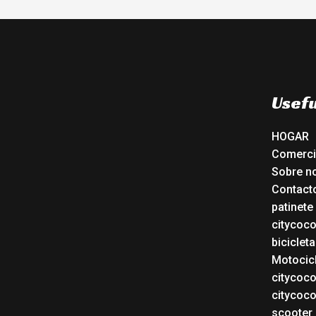
Usefu
HOGAR
Comerc
Sobre n
Contact
patinete
citycoc
bicicleta
Motocicl
citycoc
citycoc
scooter 