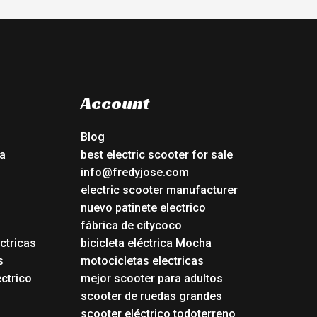
Account
Blog
a
best electric scooter for sale
info@fredyjose.com
electric scooter manufacturer
nuevo patinete electrico
fábrica de citycoco
ctricas
bicicleta eléctrica Mocha
s
motocicletas electricas
ectrico
mejor scooter para adultos
scooter de ruedas grandes
scooter eléctrico todoterreno