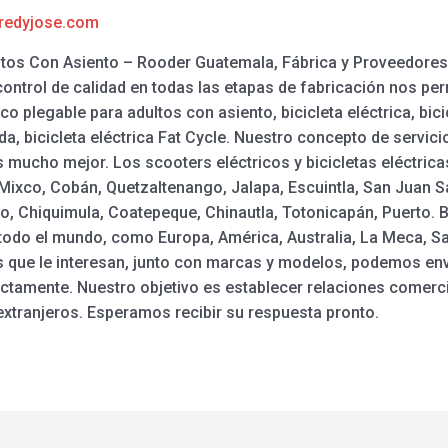
redyjose.com
ltos Con Asiento – Rooder Guatemala, Fábrica y Proveedores
ontrol de calidad en todas las etapas de fabricación nos perm
o plegable para adultos con asiento, bicicleta eléctrica, bicic
da, bicicleta eléctrica Fat Cycle. Nuestro concepto de servici
mucho mejor. Los scooters eléctricos y bicicletas eléctric
 Mixco, Cobán, Quetzaltenango, Jalapa, Escuintla, San Juan 
o, Chiquimula, Coatepeque, Chinautla, Totonicapán, Puerto. B
todo el mundo, como Europa, América, Australia, La Meca, Sal
os que le interesan, junto con marcas y modelos, podemos en
ectamente. Nuestro objetivo es establecer relaciones comerc
extranjeros. Esperamos recibir su respuesta pronto.