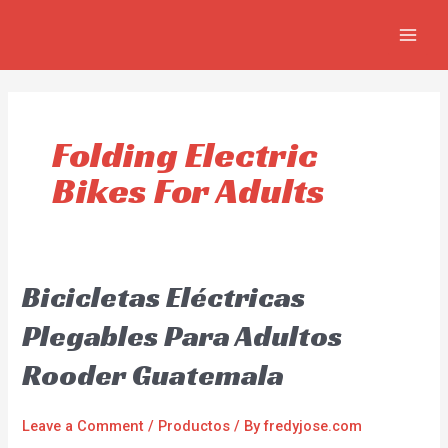
Skip
MAIN
to
MEN
content
Folding Electric
Bikes For Adults
Bicicletas Eléctricas
Plegables Para Adultos
Rooder Guatemala
Leave a Comment
/
Productos
/ By
fredyjose.com