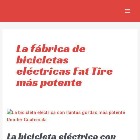
Skip
MAIN
to
MEN
content
La fábrica de
bicicletas
eléctricas Fat Tire
más potente
La bicicleta eléctrica con