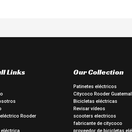
ll Links
Our Collection
Patinetes eléctricos
io
Citycoco Rooder Guatemal
osotros
Bicicletas eléctricas
o
Revisar vídeos
 eléctrico Rooder
scooters electricos
o
fabricante de citycoco
 eléctrica
proveedor de bicicletas elé