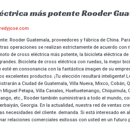
léctrica más potente Rooder Gu
redyjose.com
nte: Rooder Guatemala, proveedores y fábrica de China. Para
estras operaciones se realizan estrictamente de acuerdo con nu
moto de cross eléctrica más potente, la bicicleta eléctrica d
grandes. Bicicleta de cross eléctrica con ruedas, la mejor bic
 esté en consonancia con la fantástica imagen de su empre
excelentes productos. ¡Tu elección resultará inteligente! Lo
istrarán a Ciudad de Guatemala, Villa Nueva, Mixco, Cobán, Q
 Miguel Petapa, Villa Canales, Huehuetenango, Chiquimula, 
nango, etc., Rooder también suministrará a todo el mundo, co
rbaiyán, Georgia. En la actualidad, nuestra red de ventas c
 las necesidades del cliente. demanda. Si está interesado en
r relaciones comerciales exitosas con usted en un futuro 