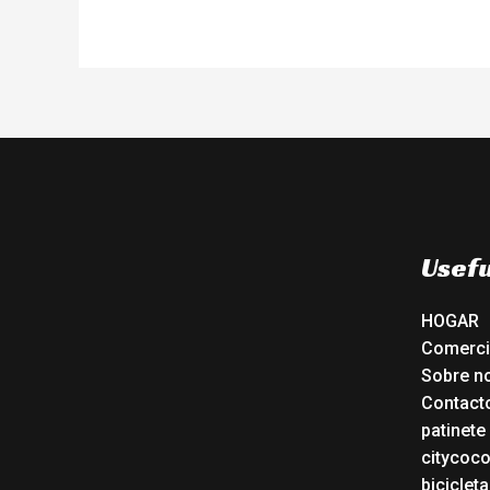
Usefu
HOGAR
Comerc
Sobre n
Contact
patinete
citycoc
bicicleta